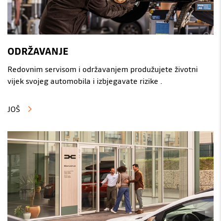
ODRŽAVANJE
Redovnim servisom i održavanjem produžujete životni
vijek svojeg automobila i izbjegavate rizike .
JOŠ